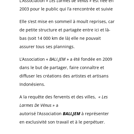
L’Association
« Les Larmes de Vénus »
est née en
2003 pour le public qui l’a
rencontrée et suivie
Elle s’est mise en sommeil à moult reprises, car
de petite structure et partagée entre ici et là-
bas (soit 14 000 km de là) elle ne pouvait
assurer tous ses plannings.
L’Association «
BALI.JEM
» a été fondée en 2009
dans le but de partager, faire connaître et
diffuser les créations des artistes et artisans
Indonésiens.
A la requête des fervents et des villes,
« Les
Larmes De Vénus »
a
autorisé l’Association
BALI.JEM
à représenter
en exclusivité son travail et à le perpétuer.