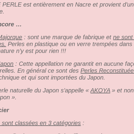
PERLE est entièrement en Nacre et provient d’un
e.
core …
Majorque
: sont une marque de fabrique et
ne sont
es.
Perles en plastique ou en verre trempées dans
ature n’y est pour rien !!!
Japon
: Cette appellation ne garantit en aucune faç
urelles. En général ce sont des
Perles Reconstitué
chnique et qui sont importées du Japon.
rle naturelle du Japon s’appelle «
AKOYA
» et non
apon ».
cier
s
sont classées en 3 catégories
: