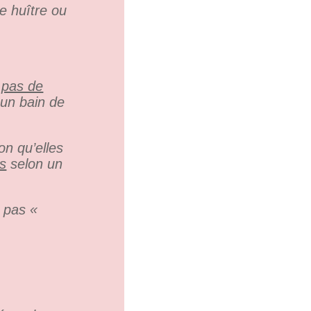
e huître ou
 pas de
 un bain de
on qu’elles
es
selon un
 pas «