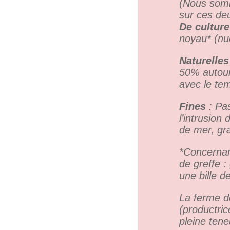
(
Nous somm
sur ces de
De culture
noyau* (nuc
Naturelle
50% autour
avec le te
Fines
: Pas
l’intrusion
de mer, gra
*Concernan
de greffe :
une bille d
La ferme d
(productric
pleine tene