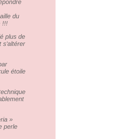
répondre
aille du
!!!
lé plus de
 s’altérer
par
ule étoile
technique
tablement
ria »
e perle