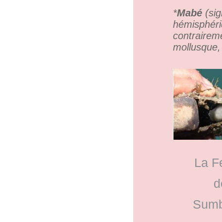
*
Mabé
(sig
hémisphériq
contraireme
mollusque,
La F
d
Sum