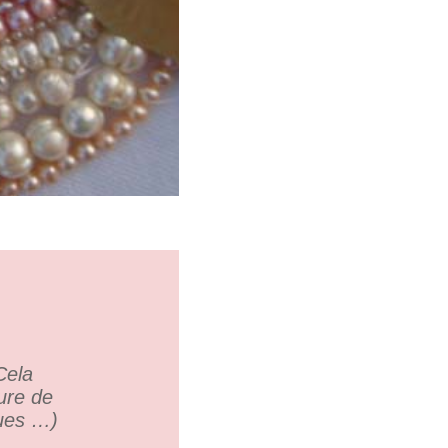
Cela
ure de
gues …)