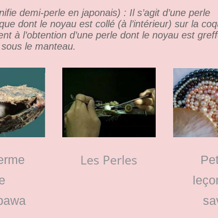
nifie demi-perle en japonais) : Il s’agit d’une perle
ue dont le noyau est collé (à l’intérieur) sur la coqu
nt à l’obtention d’une perle dont le noyau est gref
 sous le manteau.
Les Perles
erme
Pet
e
leço
bawa
sa