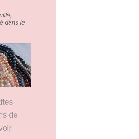
ille,
fé dans le
ites
ns de
voir