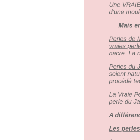
Une VRAIE 
d’une moul
Mais en
Perles de 
vraies perl
nacre. La n
Perles du 
soient nat
procédé te
La Vraie Pe
perle du J
A différen
Les perle