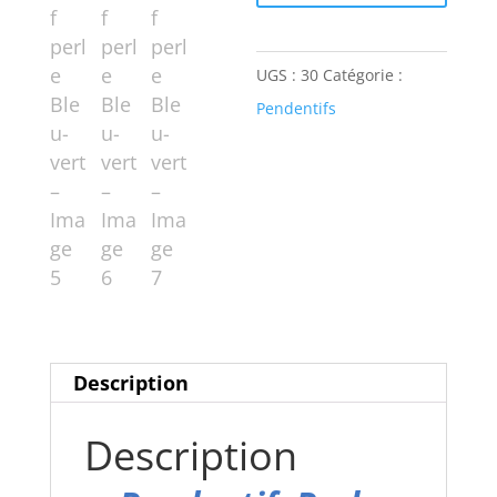
perle
Bleu-
UGS :
30
Catégorie :
vert
Pendentifs
Description
Description