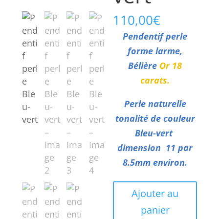
110,00
€
Pendentif perle
forme larme,
Bélière
Or 18
carats.
Perle naturelle
tonalité de couleur
Bleu-vert
dimension 11 par
8.5mm environ.
quantité
Ajouter au
de
panier
Pendentif